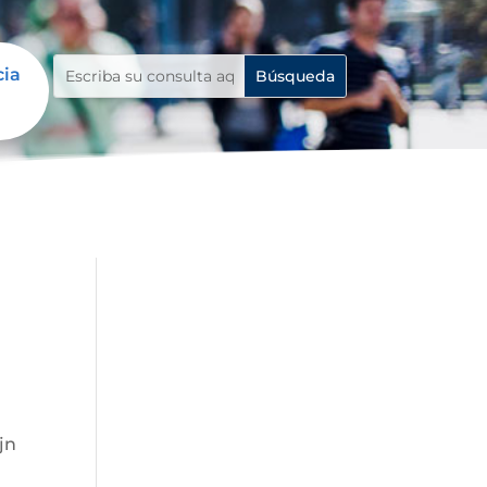
cia
jn