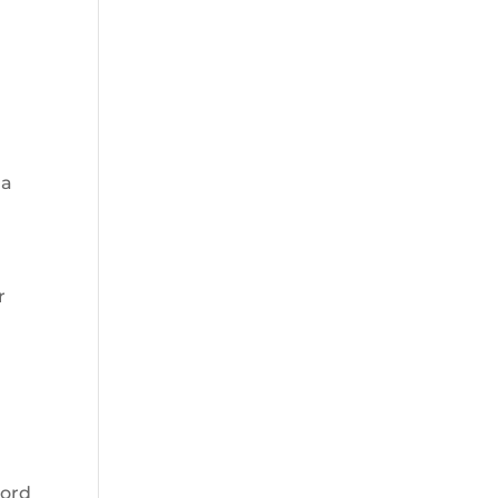
na
r
oord