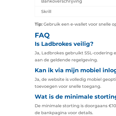
Bankoverschrijving
Skrill
Tip:
Gebruik een e-wallet voor snelle 
FAQ
Is Ladbrokes veilig?
Ja, Ladbrokes gebruikt SSL-codering e
aan de geldende regelgeving.
Kan ik via mijn mobiel inl
Ja, de website is volledig mobiel geo
toevoegen voor snelle toegang.
Wat is de minimale stortin
De minimale storting is doorgaans €1
de bankpagina voor details.