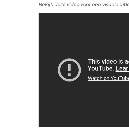
Bekijk deze video voor een visuele ui