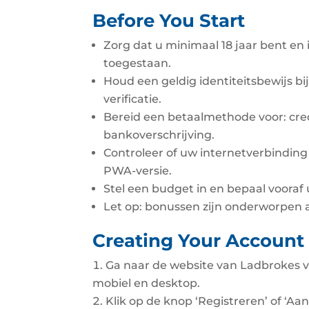
Before You Start
Zorg dat u minimaal 18 jaar bent en
toegestaan.
Houd een geldig identiteitsbewijs bij
verificatie.
Bereid een betaalmethode voor: credit
bankoverschrijving.
Controleer of uw internetverbinding
PWA-versie.
Stel een budget in en bepaal vooraf
Let op: bonussen zijn onderworpen 
Creating Your Account
Ga naar de website van Ladbrokes v
mobiel en desktop.
Klik op de knop ‘Registreren’ of ‘A