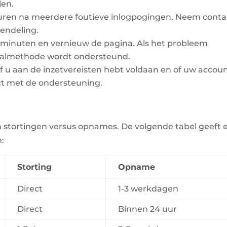
len.
uren na meerdere foutieve inlogpogingen. Neem conta
endeling.
 minuten en vernieuw de pagina. Als het probleem
taalmethode wordt ondersteund.
f u aan de inzetvereisten hebt voldaan en of uw accou
act met de ondersteuning.
 stortingen versus opnames. De volgende tabel geeft 
:
Storting
Opname
Direct
1-3 werkdagen
Direct
Binnen 24 uur