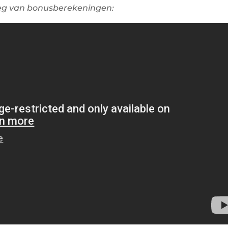
tleg van bonusberekeningen: