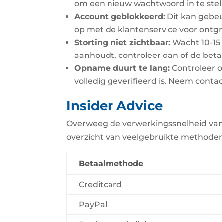
om een nieuw wachtwoord in te stel
Account geblokkeerd:
Dit kan gebe
op met de klantenservice voor ontgr
Storting niet zichtbaar:
Wacht 10-15
aanhoudt, controleer dan of de be
Opname duurt te lang:
Controleer o
volledig geverifieerd is. Neem cont
Insider Advice
Overweeg de verwerkingssnelheid van
overzicht van veelgebruikte methoden
Betaalmethode
Creditcard
PayPal