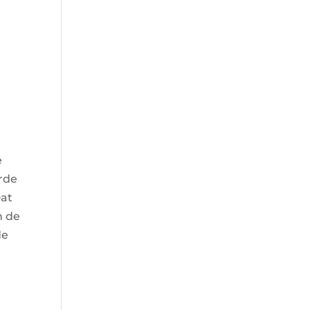
e
erde
Dat
n de
de